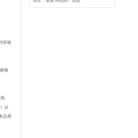
地址：
黄家沟电商产业园
对应收
体格
定执
号）认
务总局