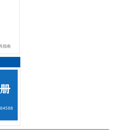
具指南
册