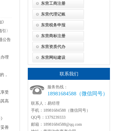
东营工商注册
东营代理记账
知》
东营税务申报
指引〉
东营商标注册
题公告
东营资质代办
关办理
东营网站建设
联系我们
格的，
服务热线：
或享受
18981684588（微信同号）
消其高
联系人：
易经理
手机：
18981684588（微信同号）
QQ号：
1379239333
告》
邮箱：
18981684588@qq.com
时妥善