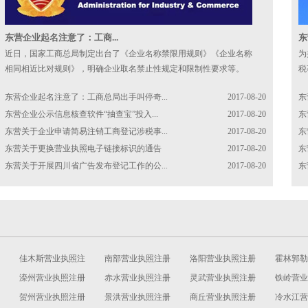
东营企业起名注意了：工商...
东
近日，国家工商总局制定出台了《企业名称禁限用规则》《企业名称
为
相同相近比对规则》，明确企业取名禁止性规定和限制性要求等。
税
负
东营企业起名注意了：工商总局出手叫停奇...
2017-08-20
东
东营企业公示信息核查软件“抽查宝”投入...
2017-08-20
东
东营关于企业申请简易注销工商登记涉税事...
2017-08-20
东
东营关于更换营业执照电子链接标识的通告
2017-08-20
东
东营关于开展四川省广告发布登记工作的公...
2017-08-20
东
佳木斯营业执照注
南部营业执照注册
洛阳营业执照注册
霍林郭勒
册
滦州营业执照注册
赤水营业执照注册
灵武营业执照注册
注册
铁岭营业
贺州营业执照注册
景洪营业执照注册
商丘营业执照注册
冷水江营