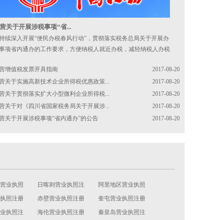
营关于开展涉税事项“省...
持续深入开展“便民办税春风行动”，贯彻落实税务总局关于开展办
事项省内通办的工作要求，方便纳税人就近办税，减轻纳税人办税
担
营增值税发票开具指南
2017-08-20
营关于实施高新技术企业所得税优惠政策...
2017-08-20
营关于贯彻落实扩大小型微利企业所得税...
2017-08-20
营关于对《四川省国家税务局关于开展涉...
2017-08-20
营关于开展涉税事项“省内通办”的公告
2017-08-20
营业执照
日喀则营业执照注
阿里地区营业执照
执照注册
册
赤壁营业执照注册
注册
奎屯营业执照注册
业执照注
海伦营业执照注册
秦皇岛营业执照注