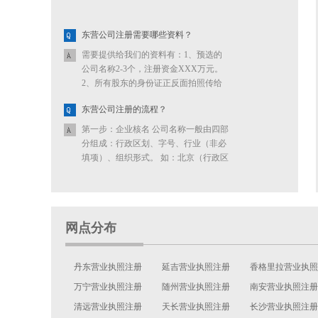
东营公司注册需要哪些资料？
需要提供给我们的资料有：1、预选的
公司名称2-3个，注册资金XXX万元。
2、所有股东的身份证正反面拍照传给
我们。
东营公司注册的流程？
第一步：企业核名 公司名称一般由四部
分组成：行政区划、字号、行业（非必
填项）、组织形式。 如：北京（行政区
划）＋快又好（字号）＋信息技术（行
业）＋有限责任公司（组织形式） 如何
提高核名通...
网点分布
丹东营业执照注册
延吉营业执照注册
香格里拉营业执照
万宁营业执照注册
随州营业执照注册
注册
南安营业执照注册
清远营业执照注册
天长营业执照注册
长沙营业执照注册